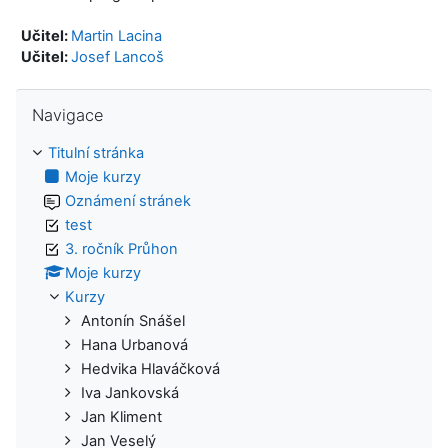
Učitel:
Martin Lacina
Učitel:
Josef Lancoš
Přeskočit: Navigace
Navigace
Titulní stránka
Moje kurzy
Oznámení stránek
test
3. ročník Průhon
Moje kurzy
Kurzy
Antonín Snášel
Hana Urbanová
Hedvika Hlaváčková
Iva Jankovská
Jan Kliment
Jan Veselý