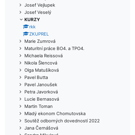
Josef Vejlupek
Josef Veselý
KURZY
rkk
ZKUPREL
Marie Zumrová
Maturitní práce BO4. a TPO4.
Michaela Reissová
Nikola Šlencová
Olga Matušíková
Pavel Butta
Pavel Janoušek
Petra Javorková
Lucie Bernasová
Martin Toman
Mladý ekonom Chomutovska
Soutěž odborných dovedností 2022
Jana Černášová