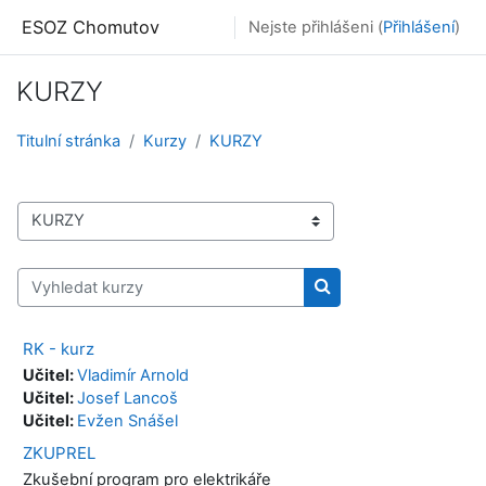
Přejít k hlavnímu obsahu
ESOZ Chomutov
Nejste přihlášeni (
Přihlášení
)
KURZY
Titulní stránka
Kurzy
KURZY
Kategorie kurzů
Vyhledat kurzy
Vyhledat kurzy
RK - kurz
Učitel:
Vladimír Arnold
Učitel:
Josef Lancoš
Učitel:
Evžen Snášel
ZKUPREL
Zkušební program pro elektrikáře