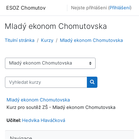
Přejít k hlavnímu obsahu
ESOZ Chomutov
Nejste přihlášeni (
Přihlášení
)
Mladý ekonom Chomutovska
Titulní stránka
Kurzy
Mladý ekonom Chomutovska
Kategorie kurzů
Vyhledat kurzy
Vyhledat kurzy
Mladý ekonom Chomutovska
Kurz pro soutěž ZŠ - Mladý ekonom Chomutovska
Učitel:
Hedvika Hlaváčková
Přeskočit: Navigace
Navigace