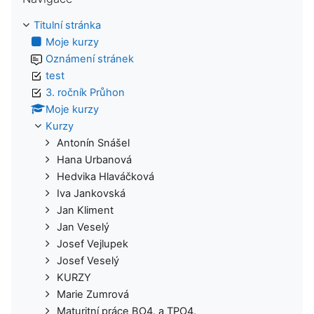
Titulní stránka
Moje kurzy
Oznámení stránek
test
3. ročník Průhon
Moje kurzy
Kurzy
Antonín Snášel
Hana Urbanová
Hedvika Hlaváčková
Iva Jankovská
Jan Kliment
Jan Veselý
Josef Vejlupek
Josef Veselý
KURZY
Marie Zumrová
Maturitní práce BO4. a TPO4.