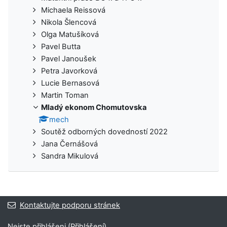
Michaela Reissová
Nikola Šlencová
Olga Matušíková
Pavel Butta
Pavel Janoušek
Petra Javorková
Lucie Bernasová
Martin Toman
Mladý ekonom Chomutovska
mech
Soutěž odborných dovedností 2022
Jana Černášová
Sandra Mikulová
Kontaktujte podporu stránek
Nejste přihlášeni (
Přihlášení
)