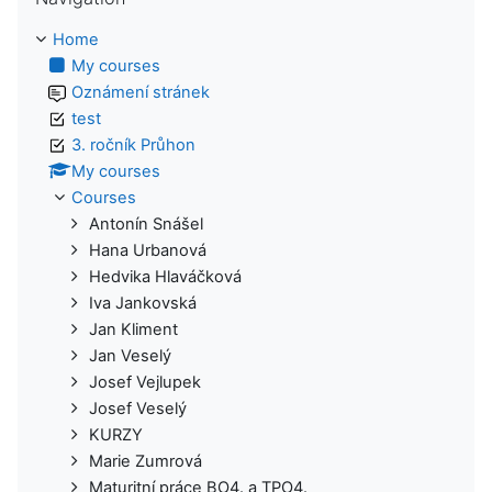
Home
My courses
Oznámení stránek
test
3. ročník Průhon
My courses
Courses
Antonín Snášel
Hana Urbanová
Hedvika Hlaváčková
Iva Jankovská
Jan Kliment
Jan Veselý
Josef Vejlupek
Josef Veselý
KURZY
Marie Zumrová
Maturitní práce BO4. a TPO4.