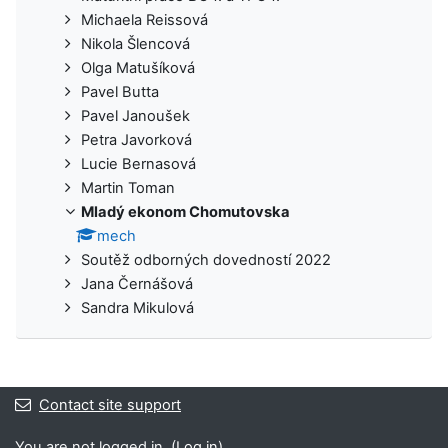
Michaela Reissová
Nikola Šlencová
Olga Matušíková
Pavel Butta
Pavel Janoušek
Petra Javorková
Lucie Bernasová
Martin Toman
Mladý ekonom Chomutovska
mech
Soutěž odborných dovedností 2022
Jana Černášová
Sandra Mikulová
Contact site support
You are not logged in. (
Log in
)