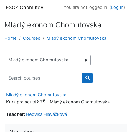
Skip to main content
ESOZ Chomutov
You are not logged in. (
Log in
)
Mladý ekonom Chomutovska
Home
Courses
Mladý ekonom Chomutovska
Course categories
Search courses
Search courses
Mladý ekonom Chomutovska
Kurz pro soutěž ZŠ - Mladý ekonom Chomutovska
Teacher:
Hedvika Hlaváčková
Skip Navigation
Navigation