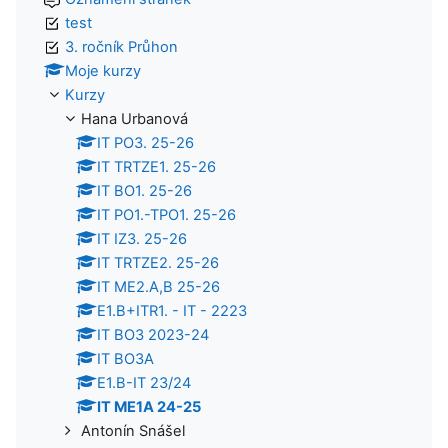
test
3. ročník Průhon
Moje kurzy
Kurzy
Hana Urbanová
IT PO3. 25-26
IT TRTZE1. 25-26
IT BO1. 25-26
IT PO1.-TPO1. 25-26
IT IZ3. 25-26
IT TRTZE2. 25-26
IT ME2.A,B 25-26
E1.B+ITR1. - IT - 2223
IT BO3 2023-24
IT BO3A
E1.B-IT 23/24
IT ME1A 24-25
Antonín Snášel