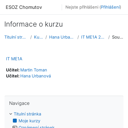
Přejít k hlavnímu obsahu
ESOZ Chomutov
Nejste přihlášeni (
Přihlášení
)
Informace o kurzu
Titulní stránka
Kurzy
Hana Urbanová
IT ME1A 24-25
Souhrn
IT ME1A
Učitel:
Martin Toman
Učitel:
Hana Urbanová
Přeskočit: Navigace
Navigace
Titulní stránka
Moje kurzy
Oznámení stránek