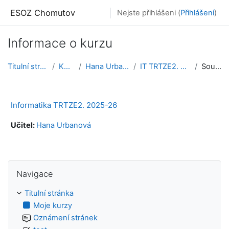
Přejít k hlavnímu obsahu
ESOZ Chomutov
Nejste přihlášeni (
Přihlášení
)
Informace o kurzu
Titulní stránka
Kurzy
Hana Urbanová
IT TRTZE2. 25-26
Souhrn
Informatika TRTZE2. 2025-26
Učitel:
Hana Urbanová
Přeskočit: Navigace
Navigace
Titulní stránka
Moje kurzy
Oznámení stránek