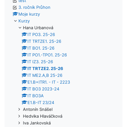
test
3. ročník Průhon
Moje kurzy
Kurzy
Hana Urbanová
IT PO3. 25-26
IT TRTZE1. 25-26
IT BO1. 25-26
IT PO1.-TPO1. 25-26
IT IZ3. 25-26
IT TRTZE2. 25-26
IT ME2.A,B 25-26
E1.B+ITR1. - IT - 2223
IT BO3 2023-24
IT BO3A
E1.B-IT 23/24
Antonín Snášel
Hedvika Hlaváčková
Iva Jankovská