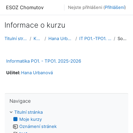
Přejít k hlavnímu obsahu
ESOZ Chomutov
Nejste přihlášeni (
Přihlášení
)
Informace o kurzu
Titulní stránka
Kurzy
Hana Urbanová
IT PO1.-TPO1. 25-26
Souhrn
Informatika PO1. - TPO1. 2025-2026
Učitel:
Hana Urbanová
Přeskočit: Navigace
Navigace
Titulní stránka
Moje kurzy
Oznámení stránek