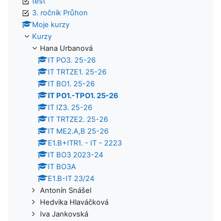
test
3. ročník Průhon
Moje kurzy
Kurzy
Hana Urbanová
IT PO3. 25-26
IT TRTZE1. 25-26
IT BO1. 25-26
IT PO1.-TPO1. 25-26
IT IZ3. 25-26
IT TRTZE2. 25-26
IT ME2.A,B 25-26
E1.B+ITR1. - IT - 2223
IT BO3 2023-24
IT BO3A
E1.B-IT 23/24
Antonín Snášel
Hedvika Hlaváčková
Iva Jankovská