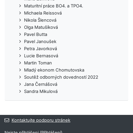
Maturitní práce BO4. a TPO4.
Michaela Reissová
Nikola Šlencová
Olga Matušíková
Pavel Butta
Pavel Janoušek
Petra Javorková
Lucie Bernasová
Martin Toman
Mladý ekonom Chomutovska
Soutěž odborných dovedností 2022
Jana Černášová
Sandra Mikulová
Kontaktujte podporu stránek
Nejste přihlášeni (
Přihlášení
)