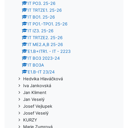
IT PO3. 25-26
IT TRTZE1. 25-26
IT BO1. 25-26
IT PO1.-TPO1. 25-26
IT IZ3. 25-26
IT TRTZE2. 25-26
IT ME2.A,B 25-26
E1.B+ITR1. - IT - 2223
IT BO3 2023-24
IT BO3A
E1.B-IT 23/24
Hedvika Hlaváčková
Iva Jankovská
Jan Kliment
Jan Veselý
Josef Vejlupek
Josef Veselý
KURZY
Marie Zumrová