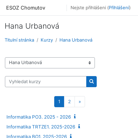
Přejít k hlavnímu obsahu
ESOZ Chomutov
Nejste přihlášeni (
Přihlášení
)
Hana Urbanová
Titulní stránka
Kurzy
Hana Urbanová
Kategorie kurzů
Vyhledat kurzy
Vyhledat kurzy
Stránka 1
Stránka 2
Další stránka
1
2
»
Informatika PO3. 2025 - 2026
Informatika TRTZE1. 2025-2026
Informatika BO1. 2025-2026